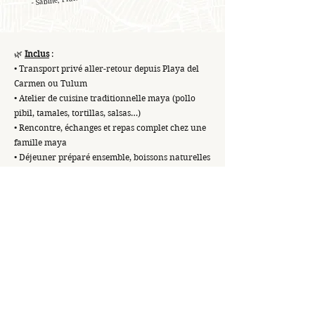
🌿
Inclus
:
• Transport privé aller-retour depuis Playa del
Carmen ou Tulum
• Atelier de cuisine traditionnelle maya (pollo
pibil, tamales, tortillas, salsas…)
• Rencontre, échanges et repas complet chez une
famille maya
• Déjeuner préparé ensemble, boissons naturelles
et rafraîchissements
• Guide privé bilingue
Durée : Journée complète |
Difficulté : Facile
💰 À partir de 2800 MXN / ~135 euros par
personne
(base 6 personnes — expérience privée,