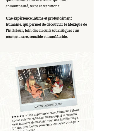
communauté, terre et traditions.
Une expérience intime et profondément
humaine, qui permet de découvrir le Mexique de
l’intérieur, loin des circuits touristiques : un
moment rare, sensible et inoubliable.
★★★★★ « Une expérience exceptionnelle ! Nous
avons cuisiné, échangé, beaucoup ri et vécu un
vrai moment de partage avec une famille maya.
Un des plus beaux souvenirs de notre voyage. »
- Sabine, France