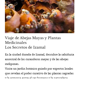
Viaje de Abejas Mayas y Plantas
Medicinales
Los Secretos de Izamal
En la ciudad dorada de Izamal, descubre la sabiduría
ancestral de los curanderos mayas y de las abejas
meliponas.
Visita un jardín botánico guiado por expertos locales
que revelan el poder curativo de las plantas sagradas
y la armonía entre el ser humano y la naturaleza.
Aprende cómo las abejas sin aguijón producen su
miel preciosa, utilizada durante siglos en la medicina
y los rituales.
Un viaje suave y significativo por las tradiciones
mayas, la naturaleza y el bienestar holístico.
Leer más