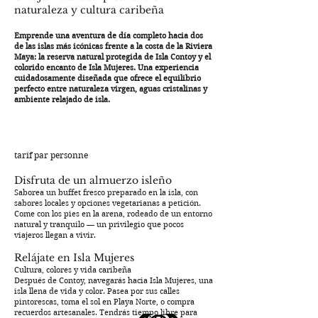
naturaleza y cultura caribeña​
Emprende una aventura de día completo hacia dos
de las islas más icónicas frente a la costa de la Riviera
Maya: la reserva natural protegida de Isla Contoy y el
colorido encanto de Isla Mujeres. Una experiencia
cuidadosamente diseñada que ofrece el equilibrio
perfecto entre naturaleza virgen, aguas cristalinas y
ambiente relajado de isla.
tarif par personne
Disfruta de un almuerzo isleño
​Saborea un buffet fresco preparado en la isla, con
sabores locales y opciones vegetarianas a petición.
Come con los pies en la arena, rodeado de un entorno
natural y tranquilo — un privilegio que pocos
viajeros llegan a vivir.
Relájate en Isla Mujeres
Cultura, colores y vida caribeña
Después de Contoy, navegarás hacia Isla Mujeres, una
isla llena de vida y color. Pasea por sus calles
pintorescas, toma el sol en Playa Norte, o compra
recuerdos artesanales. Tendrás tiempo libre para