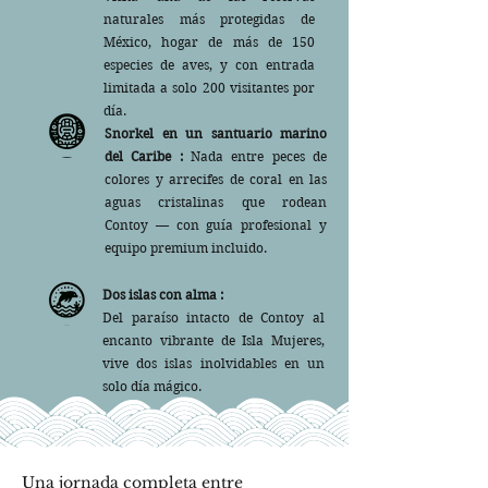
naturales más protegidas de
México, hogar de más de 150
especies de aves, y con entrada
limitada a solo 200 visitantes por
día.
Snorkel en un santuario marino
del Caribe :
Nada entre peces de
colores y arrecifes de coral en las
aguas cristalinas que rodean
Contoy — con guía profesional y
equipo premium incluido.
Dos islas con alma :
Del paraíso intacto de Contoy al
encanto vibrante de Isla Mujeres,
vive dos islas inolvidables en un
solo día mágico.
Una jornada completa entre