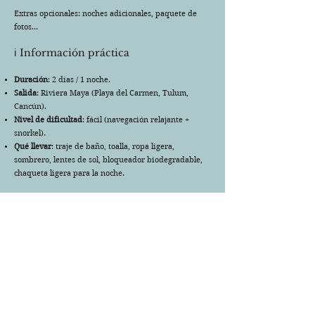
Extras opcionales: noches adicionales, paquete de
fotos...
ℹ️ Información práctica
Duración
: 2 días / 1 noche.
Salida
: Riviera Maya (Playa del Carmen, Tulum,
Cancún).
Nivel de dificultad
: fácil (navegación relajante +
snorkel).
Qué llevar
: traje de baño, toalla, ropa ligera,
sombrero, lentes de sol, bloqueador biodegradable,
chaqueta ligera para la noche.
Listo para zarpar hacia la aventura?
Vive una expedición privada en el Caribe con
tripulación, snorkel, cena bajo las estrellas y
una noche mágica.
👉 Solicitar cotización